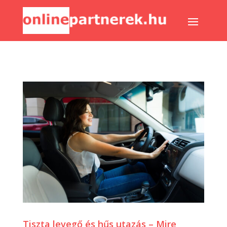
Tiszta levegő és hűs utazás – Mire