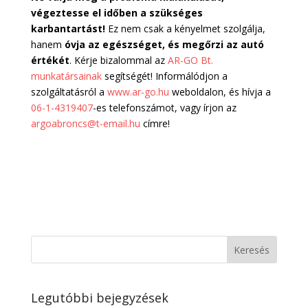
végeztesse el időben a szükséges
karbantartást!
Ez nem csak a kényelmet szolgálja,
hanem
óvja az egészséget, és megőrzi az autó
értékét
. Kérje bizalommal az
AR-GO Bt.
munkatársainak
segítségét! Informálódjon a
szolgáltatásról a
www.ar-go.hu
weboldalon, és hívja a
06-1-4319407
-es telefonszámot, vagy írjon az
argoabroncs@t-email.hu
címre!
Legutóbbi bejegyzések