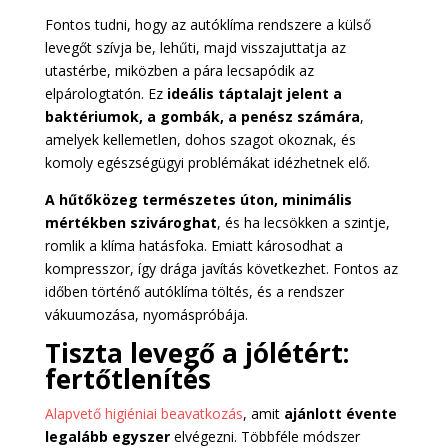
Fontos tudni, hogy az autóklíma rendszere a külső
levegőt szívja be, lehűti, majd visszajuttatja az
utastérbe, miközben a pára lecsapódik az
elpárologtatón. Ez
ideális táptalajt jelent a
baktériumok, a gombák, a penész számára
,
amelyek kellemetlen, dohos szagot okoznak, és
komoly egészségügyi problémákat idézhetnek elő.
A hűtőközeg természetes úton, minimális
mértékben szivároghat
, és ha lecsökken a szintje,
romlik a klíma hatásfoka. Emiatt károsodhat a
kompresszor, így drága javítás következhet. Fontos az
időben történő autóklíma töltés, és a rendszer
vákuumozása, nyomáspróbája.
Tiszta levegő a jólétért:
fertőtlenítés
Alapvető higiéniai beavatkozás
, amit
ajánlott évente
legalább egyszer
elvégezni. Többféle módszer