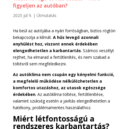
figyeljen az autóban?
2025 júl 9.
|
Útmutatás
Ha beül az autójába a nyári forróságban, biztos rögtön
bekapcsolja a klímát.
A hűs levegő azonnali
enyhülést hoz, viszont ennek érdekében
elengedhetetlen a karbantartás
. Számos veszélyt
rejthet, ha elmarad a fertőtlenítés, és nem szabad a
töltésről sem megfeledkezni.
Az autóklíma nem csupán egy kényelmi funkció,
a megfelelő működése nélkülözhetetlen a
komfortos utazáshoz, az utasok egészsége
érdekében
. Az autóklíma töltése, fertőtlenítése,
valamint szükség esetén a javítás elengedhetetlen a
hatékony, problémamentes használathoz.
Miért létfontosságú a
rendszeres karbantartás?