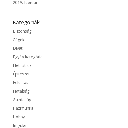
2019. február
Kategóriák
Biztonság
Cégek
Divat
Egyéb kategória
Élet+stílus
Épitészet
Felujítás
Fiatalság
Gazdaság
Házimunka
Hobby
Ingatlan