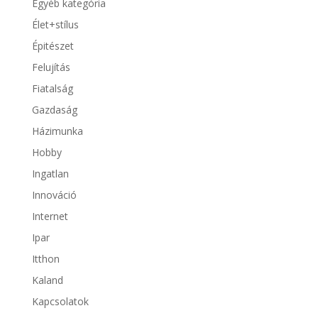
Egyéb kategória
Élet+stílus
Épitészet
Felujítás
Fiatalság
Gazdaság
Házimunka
Hobby
Ingatlan
Innováció
Internet
Ipar
Itthon
Kaland
Kapcsolatok