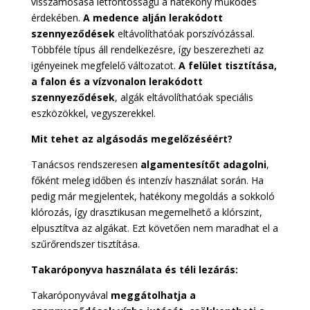
visszamosása létfontosságú a hatékony működés
érdekében.
A medence alján lerakódott
szennyeződések
eltávolíthatóak porszívózással.
Többféle típus áll rendelkezésre, így beszerezheti az
igényeinek megfelelő változatot.
A felület tisztítása,
a falon és a vízvonalon lerakódott
szennyeződések
, algák eltávolíthatóak speciális
eszközökkel, vegyszerekkel.
Mit tehet az algásodás megelőzéséért?
Tanácsos rendszeresen
algamentesítőt adagolni
,
főként meleg időben és intenzív használat során. Ha
pedig már megjelentek, hatékony megoldás a sokkoló
klórozás, így drasztikusan megemelhető a klórszint,
elpusztítva az algákat. Ezt követően nem maradhat el a
szűrőrendszer tisztítása.
Takaróponyva használata és téli lezárás:
Takaróponyvával
meggátolhatja a