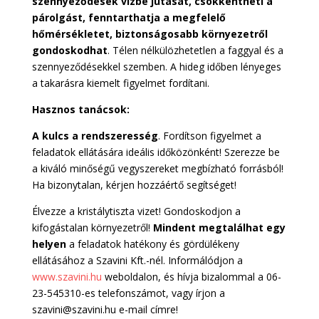
szennyeződések vízbe jutását, csökkentheti a
párolgást, fenntarthatja a megfelelő
hőmérsékletet, biztonságosabb környezetről
gondoskodhat
. Télen nélkülözhetetlen a faggyal és a
szennyeződésekkel szemben. A hideg időben lényeges
a takarásra kiemelt figyelmet fordítani.
Hasznos tanácsok:
A kulcs a rendszeresség
. Fordítson figyelmet a
feladatok ellátására ideális időközönként! Szerezze be
a kiváló minőségű vegyszereket megbízható forrásból!
Ha bizonytalan, kérjen hozzáértő segítséget!
Élvezze a kristálytiszta vizet! Gondoskodjon a
kifogástalan környezetről!
Mindent megtalálhat egy
helyen
a feladatok hatékony és gördülékeny
ellátásához a Szavini Kft.-nél. Informálódjon a
www.szavini.hu
weboldalon, és hívja bizalommal a 06-
23-545310-es telefonszámot, vagy írjon a
szavini@szavini.hu e-mail címre!