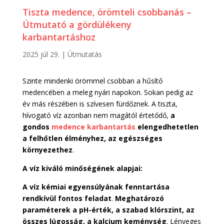
Tiszta medence, örömteli csobbanás –
Útmutató a gördülékeny
karbantartáshoz
2025 júl 29.
|
Útmutatás
Szinte mindenki örömmel csobban a hűsítő
medencében a meleg nyári napokon. Sokan pedig az
év más részében is szívesen fürdőznek. A tiszta,
hívogató víz azonban nem magától értetődő,
a
gondos
medence karbantartás
elengedhetetlen
a felhőtlen élményhez, az egészséges
környezethez
.
A víz kiváló minőségének alapjai:
A víz kémiai egyensúlyának fenntartása
rendkívül fontos feladat
.
Meghatározó
paraméterek a pH-érték, a szabad klórszint, az
összes lúgosság, a kalcium keménység
. Lényeges