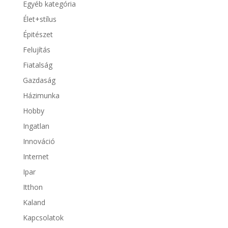
Egyéb kategória
Élet+stílus
Épitészet
Felujítás
Fiatalság
Gazdaság
Házimunka
Hobby
Ingatlan
Innováció
Internet
Ipar
Itthon
Kaland
Kapcsolatok