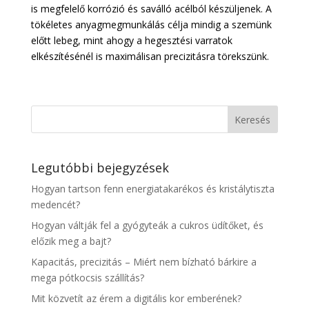
is megfelelő korrózió és saválló acélból készüljenek. A
tökéletes anyagmegmunkálás célja mindig a szemünk
előtt lebeg, mint ahogy a hegesztési varratok
elkészítésénél is maximálisan precizitásra törekszünk.
Legutóbbi bejegyzések
Hogyan tartson fenn energiatakarékos és kristálytiszta
medencét?
Hogyan váltják fel a gyógyteák a cukros üdítőket, és
előzik meg a bajt?
Kapacitás, precizitás – Miért nem bízható bárkire a
mega pótkocsis szállítás?
Mit közvetít az érem a digitális kor emberének?