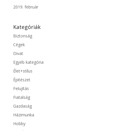
2019. február
Kategóriák
Biztonság
Cégek
Divat
Egyéb kategória
Élet+stílus
Épitészet
Felujítás
Fiatalság
Gazdaság
Házimunka
Hobby