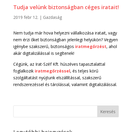
Tudja velünk biztonságban céges iratait!
2019 febr 12.
|
Gazdaság
Nem tudja már hova helyezni vállalkozása iratait, vagy
nem érzi őket biztonságban jelenlegi helyükön? Vegyen
igénybe szakszerű, biztonságos
iratmegőrzést
, ahol
akár digitalizálással is segítenek!
Cégünk, az Irat-Széf Kft. húszéves tapasztalattal
foglalkozik
iratmegőrzéssel
, és teljes körű
szolgáltatást nyújtunk elszállítással, szakszerű
rendszerezéssel és tárolással, valamint digitalizálással.
Legutóbbi bejegyzések