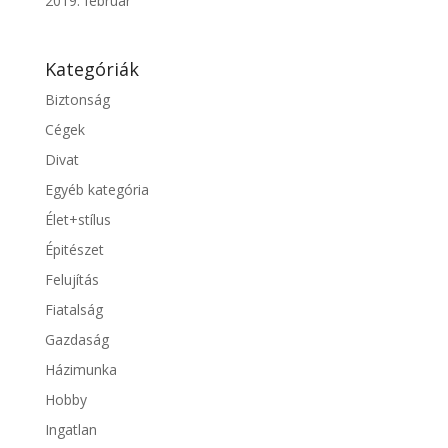
2019. február
Kategóriák
Biztonság
Cégek
Divat
Egyéb kategória
Élet+stílus
Épitészet
Felujítás
Fiatalság
Gazdaság
Házimunka
Hobby
Ingatlan