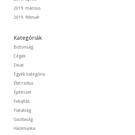
2019. március
2019. február
Kategóriák
Biztonság
Cégek
Divat
Egyéb kategória
Élet+stílus
Épitészet
Felujítás
Fiatalság
Gazdaság
Házimunka