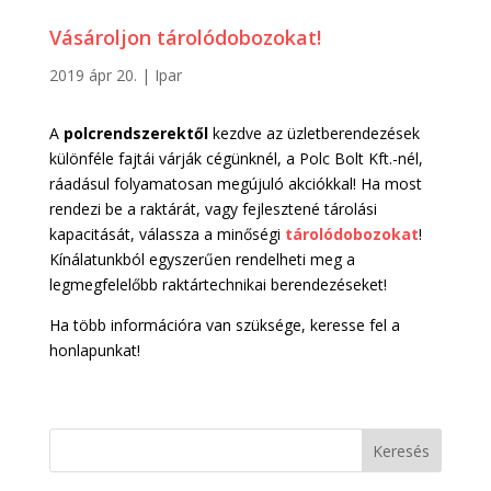
Vásároljon tárolódobozokat!
2019 ápr 20.
|
Ipar
A
polcrendszerektől
kezdve az üzletberendezések
különféle fajtái várják cégünknél, a Polc Bolt Kft.-nél,
ráadásul folyamatosan megújuló akciókkal! Ha most
rendezi be a raktárát, vagy fejlesztené tárolási
kapacitását, válassza a minőségi
tárolódobozokat
!
Kínálatunkból egyszerűen rendelheti meg a
legmegfelelőbb raktártechnikai berendezéseket!
Ha több információra van szüksége, keresse fel a
honlapunkat!