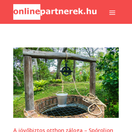
A jövőbiztos otthon záloga – Spóroljon