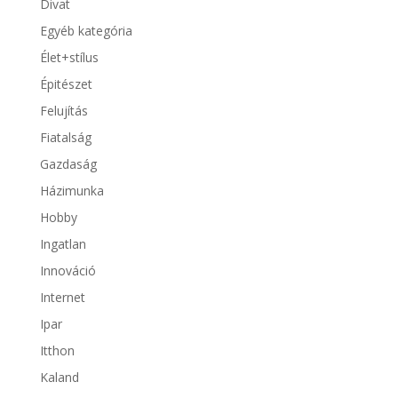
Divat
Egyéb kategória
Élet+stílus
Épitészet
Felujítás
Fiatalság
Gazdaság
Házimunka
Hobby
Ingatlan
Innováció
Internet
Ipar
Itthon
Kaland