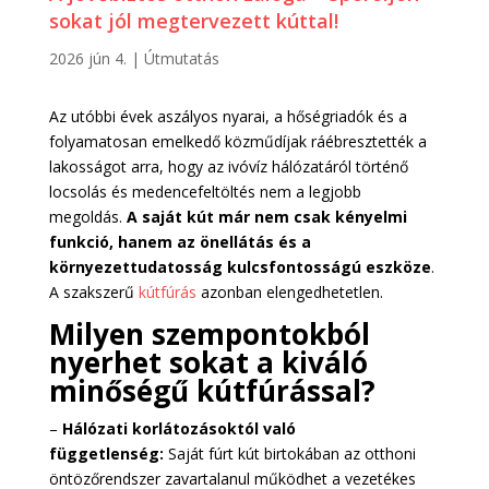
sokat jól megtervezett kúttal!
2026 jún 4.
|
Útmutatás
Az utóbbi évek aszályos nyarai, a hőségriadók és a
folyamatosan emelkedő közműdíjak ráébresztették a
lakosságot arra, hogy az ivóvíz hálózatáról történő
locsolás és medencefeltöltés nem a legjobb
megoldás.
A saját kút már nem csak kényelmi
funkció, hanem az önellátás és a
környezettudatosság kulcsfontosságú eszköze
.
A szakszerű
kútfúrás
azonban elengedhetetlen.
Milyen szempontokból
nyerhet sokat a kiváló
minőségű kútfúrással?
–
Hálózati korlátozásoktól való
függetlenség:
Saját fúrt kút birtokában az otthoni
öntözőrendszer zavartalanul működhet a vezetékes