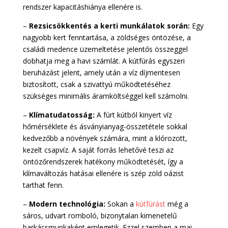
rendszer kapacitáshiánya ellenére is.
–
Rezsicsökkentés a kerti munkálatok során:
Egy
nagyobb kert fenntartása, a zöldséges öntözése, a
családi medence üzemeltetése jelentős összeggel
dobhatja meg a havi számlát. A kútfúrás egyszeri
beruházást jelent, amely után a víz díjmentesen
biztosított, csak a szivattyú működtetéséhez
szükséges minimális áramköltséggel kell számolni.
–
Klímatudatosság:
A fúrt kútból kinyert víz
hőmérséklete és ásványianyag-összetétele sokkal
kedvezőbb a növények számára, mint a klórozott,
kezelt csapvíz. A saját forrás lehetővé teszi az
öntözőrendszerek hatékony működtetését, így a
klímaváltozás hatásai ellenére is szép zöld oázist
tarthat fenn.
–
Modern technológia:
Sokan a
kútfúrást
még a
sáros, udvart romboló, bizonytalan kimenetelű
barkácsmunkaként emlegetik. Ezzel szemben a mai