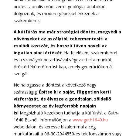
professzionális módszerrel geológiai adatokból
dolgoznak, és modern gépekkel érkeznek a
szakemberek.
A kútfúrás ma már stratégiai döntés, megvédi a
növényeket az aszálytól, tehermentesíti a
családi kasszát, és hosszú távon növeli az
ingatlan piaci értékét
. Ha felelősen, szakemberrel
és a szabályok betartásával végezteti el a munkát,
örök értékű erőforrást kap, amely generációkon át
szolgál.
Ne halogassa a döntést a következő nagy
szárazságig!
Építse ki a saját, független kerti
vízforrását, és élvezze a gondtalan, zöldellő
környezetet az év legforróbb napjain
is!
Megbízható kezekben tudhatja a kútfúrást a Guth-
1640 Bt.-nél. Informálódjon a
www.guth1640.hu
weboldalon, és keresse bizalommal a cég
munkatársait a 06-30-2944550-es telefonszámon vagy