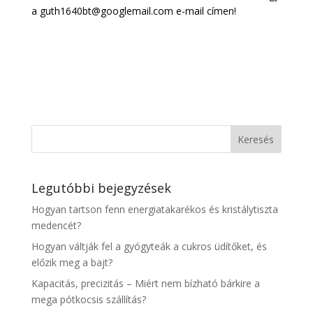
a guth1640bt@googlemail.com e-mail címen!
Legutóbbi bejegyzések
Hogyan tartson fenn energiatakarékos és kristálytiszta
medencét?
Hogyan váltják fel a gyógyteák a cukros üdítőket, és
előzik meg a bajt?
Kapacitás, precizitás – Miért nem bízható bárkire a
mega pótkocsis szállítás?