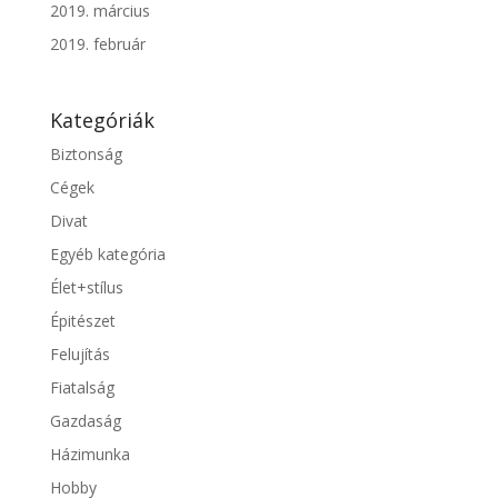
2019. március
2019. február
Kategóriák
Biztonság
Cégek
Divat
Egyéb kategória
Élet+stílus
Épitészet
Felujítás
Fiatalság
Gazdaság
Házimunka
Hobby