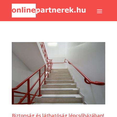
Biztonság és láthatóság lépcsőházában!