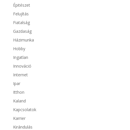
Épitészet
Felujítás
Fiatalság
Gazdaság
Házimunka
Hobby
Ingatlan
Innováció
Internet
Ipar
Itthon
Kaland
Kapcsolatok
Karrier
Kirándulás