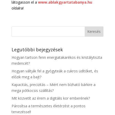
látogasson el a
www.ablakgyartatabanya.hu
oldalra!
Legutóbbi bejegyzések
Hogyan tartson fenn energiatakarékos és kristálytiszta
medencét?
Hogyan váltják fel a gyógyteák a cukros üdítőket, és
előzik meg a bajt?
Kapacitás, precizitás – Miért nem bízható bárkire a
mega pótkocsis szállítás?
Mit közvetít az érem a digitális kor emberének?
Párosítsa a természetes életérzést a pontos
tervezéssel!