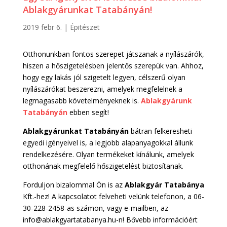
Ablakgyárunkat Tatabányán!
2019 febr 6.
|
Épitészet
Otthonunkban fontos szerepet játszanak a nyílászárók,
hiszen a hőszigetelésben jelentős szerepük van. Ahhoz,
hogy egy lakás jól szigetelt legyen, célszerű olyan
nyílászárókat beszerezni, amelyek megfelelnek a
legmagasabb követelményeknek is.
Ablakgyárunk
Tatabányán
ebben segít!
Ablakgyárunkat
Tatabányán
bátran felkeresheti
egyedi igényeivel is, a legjobb alapanyagokkal állunk
rendelkezésére. Olyan termékeket kínálunk, amelyek
otthonának megfelelő hőszigetelést biztosítanak.
Forduljon bizalommal Ön is az
Ablakgyár Tatabánya
Kft.-hez! A kapcsolatot felveheti velünk telefonon, a 06-
30-228-2458-as számon, vagy e-mailben, az
info@ablakgyartatabanya.hu-n! Bővebb információért