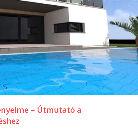
kényelme – Útmutató a
éshez