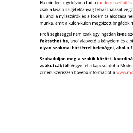
Ha mindent egy kézben tud a
modern házépítés
csak a kiváló szigetelőanyag felhasználását vé
ki
, ahol a nyílászárók és a födém találkozása her
munka, amit a külön-külön megbízott brigádok ri
Profi segítséggel nem csak egy ingatlan kivitele
fektethet be
, ahol alapvető a kényelem és a b
olyan szakmai háttérrel belevágni, ahol a
Szabaduljon meg a szakik közötti koordiná
zsákutcáktól!
Vegye fel a kapcsolatot a Mode
címen! Szerezzen bővebb információt a
www.mo