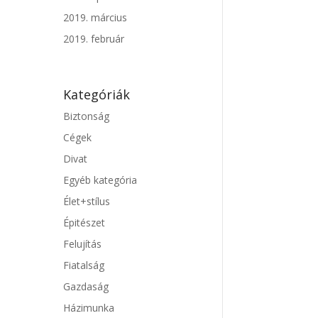
2019. március
2019. február
Kategóriák
Biztonság
Cégek
Divat
Egyéb kategória
Élet+stílus
Épitészet
Felujítás
Fiatalság
Gazdaság
Házimunka