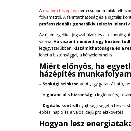
A
modern házépítés
nem csupán a falak felhúzás
folyamatról. A fenntarthatóság és a digitális 
professzionális generálkivitelezés jelenti
Az új energetikai jogszabályok és a technológia
valaha.
Ha viszont mindent egy kézben tudh
legegyszerűbben.
Kiszámíthatóságra és a re
lehet a biztonsággal, a kényelemmel is.
Miért előnyös, ha egyetl
házépítés munkafolyam
–
Szakági szinkron
adott, így garantálható, h
– A
garanciális biztonság
a legfőbb érv, hisze
–
Digitális kontroll
nyújt segítséget a tervek s
építési napló és a valós idejű projektkövetés.
Hogyan lesz energiatak