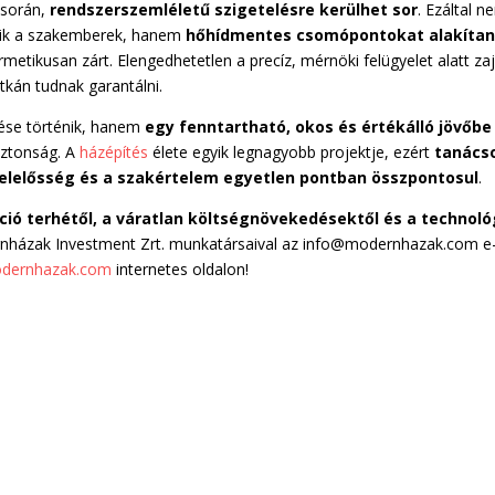
során,
rendszerszemléletű szigetelésre kerülhet sor
. Ezáltal n
gzik a szakemberek, hanem
hőhídmentes csomópontokat alakíta
metikusan zárt. Elengedhetetlen a precíz, mérnöki felügyelet alatt zaj
tkán tudnak garantálni.
zése történik, hanem
egy fenntartható, okos és értékálló jövőbe
iztonság. A
házépítés
élete egyik legnagyobb projektje, ezért
tanács
 felelősség és a szakértelem egyetlen pontban összpontosul
.
ció terhétől, a váratlan költségnövekedésektől és a technoló
rnházak Investment Zrt. munkatársaival az info@modernhazak.com e
dernhazak.com
internetes oldalon!