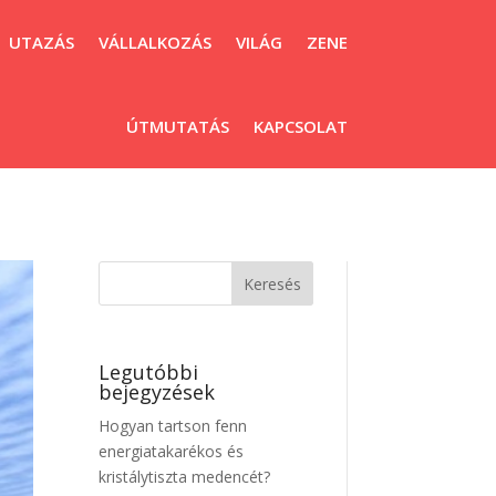
UTAZÁS
VÁLLALKOZÁS
VILÁG
ZENE
ÚTMUTATÁS
KAPCSOLAT
Legutóbbi
bejegyzések
Hogyan tartson fenn
energiatakarékos és
kristálytiszta medencét?