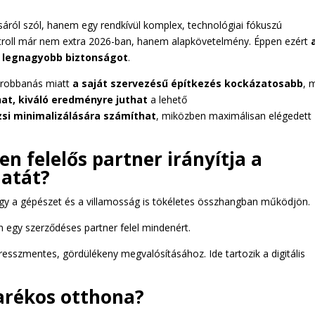
áról szól, hanem egy rendkívül komplex, technológiai fókuszú
kontroll már nem extra 2026-ban, hanem alapkövetelmény. Éppen ezért
 a legnagyobb biztonságot
.
i robbanás miatt
a saját szervezésű építkezés kockázatosabb
, 
at, kiváló eredményre juthat
a lehető
zsi minimalizálására számíthat
, miközben maximálisan elégedett
en felelős partner irányítja a
atát?
ogy a gépészet és a villamosság is tökéletes összhangban működjön.
n egy szerződéses partner felel mindenért.
tresszmentes, gördülékeny megvalósításához. Ide tartozik a digitális
arékos otthona?