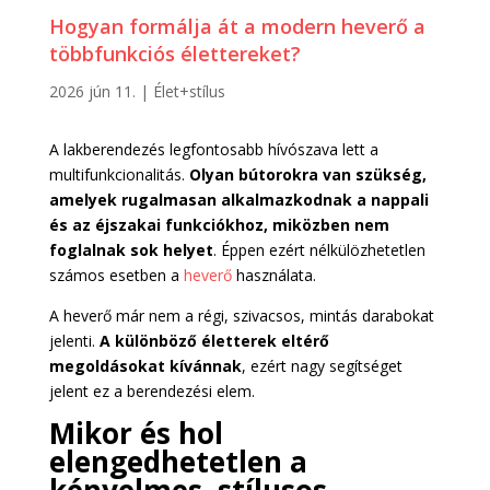
Hogyan formálja át a modern heverő a
többfunkciós élettereket?
2026 jún 11.
|
Élet+stílus
A lakberendezés legfontosabb hívószava lett a
multifunkcionalitás.
Olyan bútorokra van szükség,
amelyek rugalmasan alkalmazkodnak a nappali
és az éjszakai funkciókhoz, miközben nem
foglalnak sok helyet
. Éppen ezért nélkülözhetetlen
számos esetben a
heverő
használata.
A heverő már nem a régi, szivacsos, mintás darabokat
jelenti.
A különböző életterek eltérő
megoldásokat kívánnak
, ezért nagy segítséget
jelent ez a berendezési elem.
Mikor és hol
elengedhetetlen a
kényelmes, stílusos