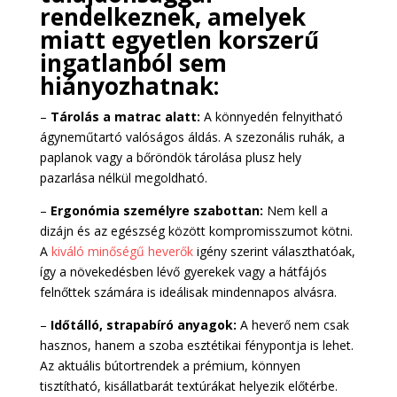
rendelkeznek, amelyek
miatt egyetlen korszerű
ingatlanból sem
hiányozhatnak:
–
Tárolás a matrac alatt:
A könnyedén felnyitható
ágyneműtartó valóságos áldás. A szezonális ruhák, a
paplanok vagy a bőröndök tárolása plusz hely
pazarlása nélkül megoldható.
–
Ergonómia személyre szabottan:
Nem kell a
dizájn és az egészség között kompromisszumot kötni.
A
kiváló minőségű heverők
igény szerint választhatóak,
így a növekedésben lévő gyerekek vagy a hátfájós
felnőttek számára is ideálisak mindennapos alvásra.
–
Időtálló, strapabíró anyagok:
A heverő nem csak
hasznos, hanem a szoba esztétikai fénypontja is lehet.
Az aktuális bútortrendek a prémium, könnyen
tisztítható, kisállatbarát textúrákat helyezik előtérbe.