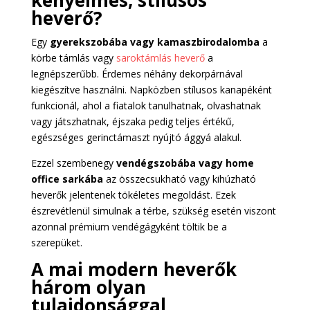
heverő?
Egy
gyerekszobába vagy kamaszbirodalomba
a
körbe támlás vagy
saroktámlás heverő
a
legnépszerűbb. Érdemes néhány dekorpárnával
kiegészítve használni. Napközben stílusos kanapéként
funkcionál, ahol a fiatalok tanulhatnak, olvashatnak
vagy játszhatnak, éjszaka pedig teljes értékű,
egészséges gerinctámaszt nyújtó ággyá alakul.
Ezzel szembenegy
vendégszobába vagy home
office sarkába
az összecsukható vagy kihúzható
heverők jelentenek tökéletes megoldást. Ezek
észrevétlenül simulnak a térbe, szükség esetén viszont
azonnal prémium vendégágyként töltik be a
szerepüket.
A mai modern heverők
három olyan
tulajdonsággal