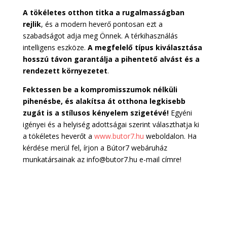
A tökéletes otthon titka a rugalmasságban
rejlik
, és a modern heverő pontosan ezt a
szabadságot adja meg Önnek. A térkihasználás
intelligens eszköze.
A megfelelő típus kiválasztása
hosszú távon garantálja a pihentető alvást és a
rendezett környezetet
.
Fektessen be a kompromisszumok nélküli
pihenésbe, és alakítsa át otthona legkisebb
zugát is a stílusos kényelem szigetévé!
Egyéni
igényei és a helyiség adottságai szerint választhatja ki
a tökéletes heverőt a
www.butor7.hu
weboldalon. Ha
kérdése merül fel, írjon a Bútor7 webáruház
munkatársainak az info@butor7.hu e-mail címre!