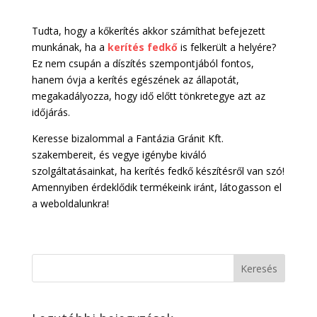
Tudta, hogy a kőkerítés akkor számíthat befejezett
munkának, ha a
kerítés fedkő
is felkerült a helyére?
Ez nem csupán a díszítés szempontjából fontos,
hanem óvja a kerítés egészének az állapotát,
megakadályozza, hogy idő előtt tönkretegye azt az
időjárás.
Keresse bizalommal a Fantázia Gránit Kft.
szakembereit, és vegye igénybe kiváló
szolgáltatásainkat, ha kerítés fedkő készítésről van szó!
Amennyiben érdeklődik termékeink iránt, látogasson el
a weboldalunkra!