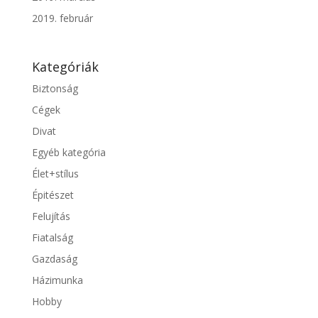
2019. február
Kategóriák
Biztonság
Cégek
Divat
Egyéb kategória
Élet+stílus
Épitészet
Felujítás
Fiatalság
Gazdaság
Házimunka
Hobby