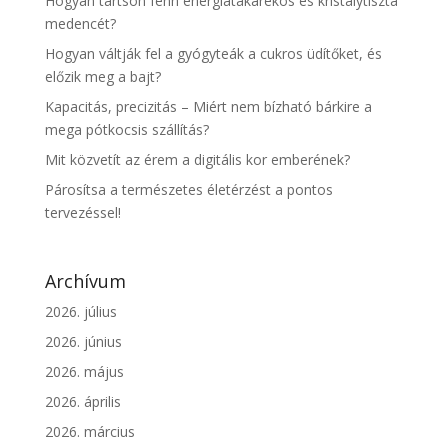
Hogyan tartson fenn energiatakarékos és kristálytiszta
medencét?
Hogyan váltják fel a gyógyteák a cukros üdítőket, és
előzik meg a bajt?
Kapacitás, precizitás – Miért nem bízható bárkire a
mega pótkocsis szállítás?
Mit közvetít az érem a digitális kor emberének?
Párosítsa a természetes életérzést a pontos
tervezéssel!
Archívum
2026. július
2026. június
2026. május
2026. április
2026. március