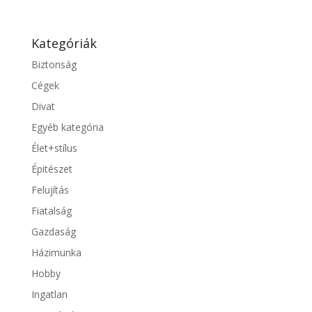
Kategóriák
Biztonság
Cégek
Divat
Egyéb kategória
Élet+stílus
Épitészet
Felujítás
Fiatalság
Gazdaság
Házimunka
Hobby
Ingatlan