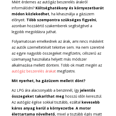
Miért érdemes az autógáz beszerelés árakról
informálódni?
Költséghatékony és környezetbarát
módon közlekedhet
, ha kihasználja a gázüzem
előnyeit.
Több szempontra szükséges figyelni
,
azonban hozzáértő szakemberek segítségével a
legjobb megoldásra juthat.
Folyamatosan emelkednek az árak, ami nincs másként
az autók üzemeltetését tekintve sem. Ha nem szeretné
az egyre nagyobb összegeket megfizetni, célszerű az
üzemanyag használata helyett más módszer
alkalmazása mellett dönteni. Több ok miatt megéri az
autógáz beszerelés árakat
megfizetni.
Mit nyerhet, ha gázüzem mellett dönt?
Az LPG ára alacsonyabb a benzinnél, így
jelentős
összegeket takaríthat meg
hosszú időn keresztül.
Az autógáz égése sokkal tisztább, ezáltal
kevesebb
káros anyag kerül a környezetbe
.
A motor
élettartama növelhető
, mivel a tisztább égés miatt