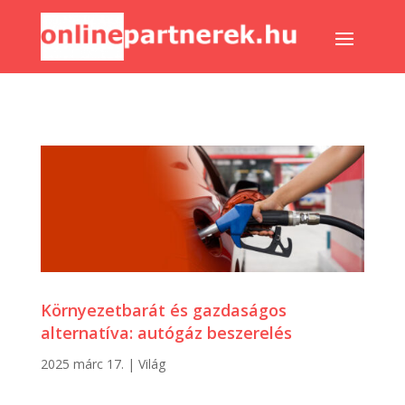
Környezetbarát és gazdaságos
alternatíva: autógáz beszerelés
2025 márc 17.
|
Világ