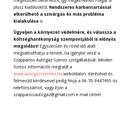
megelőzően betervezni, így megkímélheti magát a
plusz kiadásoktól.
Rendszeres karbantartással
elkerülhető a szivárgás és más probléma
kialakulása
is.
Ügyeljen a környezet védelmére, és válassza a
költséghatékonyság szempontjából is előnyös
megoldást!
Egyszerűen és rövid idő alatt
megvalósíthatja a terveit, ha igénybe veszi a
Szappanos Autógáz Szerviz szolgáltatását. Minden
fontos információt megtalál a
www.autogazszereles.hu
weboldalon. Kérésével és
felmerülő kérdéseivel pedig hívja a 06-70-9447495-ös
telefonszámot, vagy írjon a
szappanosautogaz@gmail.com e-mail címre!