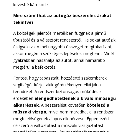
kevésbé károsodik.
Mire számíthat az autógáz beszerelés árakat
tekintve?
A költségek jelentős mértékben függnek a jármű
típusától és a választott rendszertől. Ha sokat autózik,
és igyekszik minél nagyobb összeget megtakarítani,
akkor megéri a szükséges lépéseket megtenni. Minél
gyakrabban használja az autót, annál hamarabb
megtérül a befektetés.
Fontos, hogy tapasztalt, hozzáértő szakemberek
segítségét kérje, akik gördülékenyen ellátják a
teendőket. A rendszer biztonságos működése
érdekében
elengedhetetlenek a kiváló minőségű
alkatrészek
. A beszerelést követően
kötelező a
műszaki vizsga
, mivel nem maradhat el a rendszer
megfelelőségének alapos ellenőrzése. Éppen ezért
célszerű a változtatást a műszaki vizsgáztatást