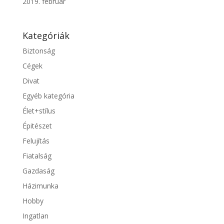
2019. február
Kategóriák
Biztonság
Cégek
Divat
Egyéb kategória
Élet+stílus
Épitészet
Felujítás
Fiatalság
Gazdaság
Házimunka
Hobby
Ingatlan