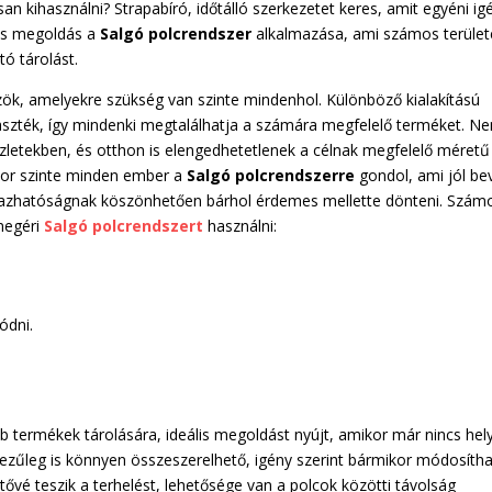
an kihasználni? Strapabíró, időtálló szerkezetet keres, amit egyéni ig
tes megoldás a
Salgó polcrendszer
alkalmazása, ami számos terüle
tó tárolást.
zök, amelyekre szükség van szinte mindenhol. Különböző kialakítású
laszték, így mindenki megtalálhatja a számára megfelelő terméket. N
letekben, és otthon is elengedhetetlenek a célnak megfelelő méretű
kkor szinte minden ember a
Salgó polcrendszerre
gondol, ami jól be
kalmazhatóságnak köszönhetően bárhol érdemes mellette dönteni. Szám
 megéri
Salgó polcrendszert
használni:
ódni.
b termékek tárolására, ideális megoldást nyújt, amikor már nincs hel
kezűleg is könnyen összeszerelhető, igény szerint bármikor módosíth
ővé teszik a terhelést, lehetősége van a polcok közötti távolság