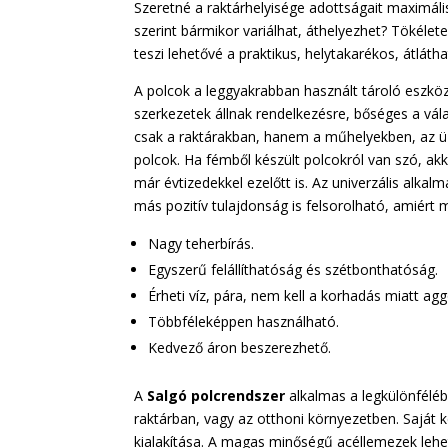
Szeretné a raktárhelyisége adottságait maximális
szerint bármikor variálhat, áthelyezhet? Tökéle
teszi lehetővé a praktikus, helytakarékos, átlátha
A polcok a leggyakrabban használt tároló eszkö
szerkezetek állnak rendelkezésre, bőséges a vá
csak a raktárakban, hanem a műhelyekben, az üz
polcok. Ha fémből készült polcokról van szó, a
már évtizedekkel ezelőtt is. Az univerzális al
más pozitív tulajdonság is felsorolható, amiért
Nagy teherbírás.
Egyszerű felállíthatóság és szétbonthatóság.
Érheti víz, pára, nem kell a korhadás miatt agg
Többféleképpen használható.
Kedvező áron beszerezhető.
A
Salgó polcrendszer
alkalmas a legkülönféléb
raktárban, vagy az otthoni környezetben. Saját 
kialakítása. A magas minőségű acéllemezek lehet