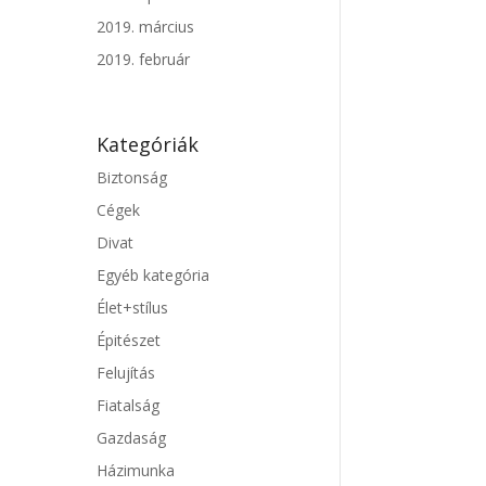
2019. március
2019. február
Kategóriák
Biztonság
Cégek
Divat
Egyéb kategória
Élet+stílus
Épitészet
Felujítás
Fiatalság
Gazdaság
Házimunka