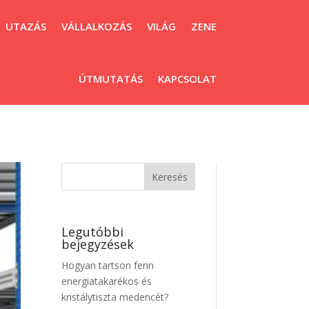
UTAZÁS
VÁLLALKOZÁS
VILÁG
ZENE
ÚTMUTATÁS
KAPCSOLAT
Legutóbbi
bejegyzések
Hogyan tartson fenn
energiatakarékos és
kristálytiszta medencét?