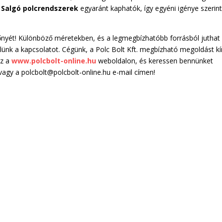
s
Salgó polcrendszerek
egyaránt kaphatók, így egyéni igénye szerin
nyét! Különböző méretekben, és a legmegbízhatóbb forrásból juthat
velünk a kapcsolatot. Cégünk, a Polc Bolt Kft. megbízható megoldást kí
oz a
www.polcbolt-online.hu
weboldalon, és keressen bennünket
gy a polcbolt@polcbolt-online.hu e-mail címen!