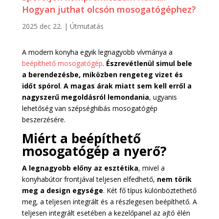
Hogyan juthat olcsón mosogatógéphez?
2025 dec 22.
|
Útmutatás
A modern konyha egyik legnagyobb vívmánya a
beépíthető mosogatógép
.
Észrevétlenül simul bele
a berendezésbe, miközben rengeteg vizet és
időt spórol
.
A magas árak miatt sem kell erről a
nagyszerű megoldásról lemondania
, ugyanis
lehetőség van szépséghibás mosogatógép
beszerzésére.
Miért a beépíthető
mosogatógép a nyerő?
A legnagyobb előny az esztétika
, mivel a
konyhabútor frontjával teljesen elfedhető,
nem törik
meg a design egysége
. Két fő típus különböztethető
meg, a teljesen integrált és a részlegesen beépíthető. A
teljesen integrált esetében a kezelőpanel az ajtó élén