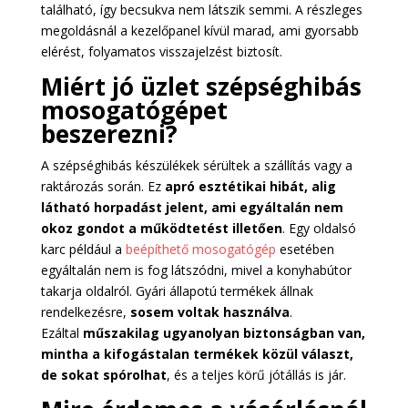
található, így becsukva nem látszik semmi. A részleges
megoldásnál a kezelőpanel kívül marad, ami gyorsabb
elérést, folyamatos visszajelzést biztosít.
Miért jó üzlet szépséghibás
mosogatógépet
beszerezni?
A szépséghibás készülékek sérültek a szállítás vagy a
raktározás során. Ez
apró esztétikai hibát, alig
látható horpadást jelent, ami egyáltalán nem
okoz gondot a működtetést illetően
. Egy oldalsó
karc például a
beépíthető mosogatógép
esetében
egyáltalán nem is fog látszódni, mivel a konyhabútor
takarja oldalról. Gyári állapotú termékek állnak
rendelkezésre,
sosem voltak használva
.
Ezáltal
műszakilag ugyanolyan biztonságban van,
mintha a kifogástalan termékek közül választ,
de sokat spórolhat
, és a teljes körű jótállás is jár.