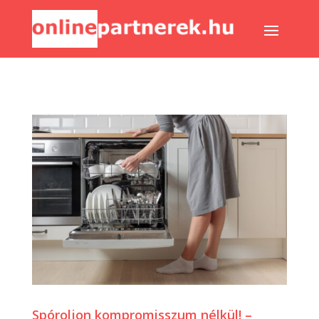
Spóroljon kompromisszum nélkül! –