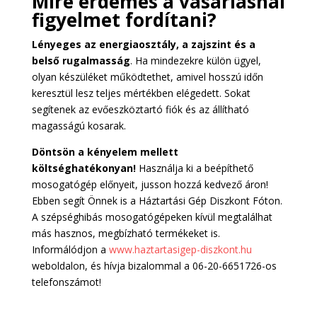
Mire érdemes a vásárlásnál
figyelmet fordítani?
Lényeges az energiaosztály, a zajszint és a
belső rugalmasság
. Ha mindezekre külön ügyel,
olyan készüléket működtethet, amivel hosszú időn
keresztül lesz teljes mértékben elégedett. Sokat
segítenek az evőeszköztartó fiók és az állítható
magasságú kosarak.
Döntsön a kényelem mellett
költséghatékonyan!
Használja ki a beépíthető
mosogatógép előnyeit, jusson hozzá kedvező áron!
Ebben segít Önnek is a Háztartási Gép Diszkont Fóton.
A szépséghibás mosogatógépeken kívül megtalálhat
más hasznos, megbízható termékeket is.
Informálódjon a
www.haztartasigep-diszkont.hu
weboldalon, és hívja bizalommal a 06-20-6651726-os
telefonszámot!