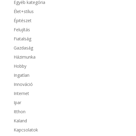
Egyéb kategória
Élet+stílus
Épitészet
Felujítás
Fiatalság
Gazdaság
Házimunka
Hobby
Ingatlan
Innováció
Internet
Ipar
Itthon
Kaland
Kapcsolatok