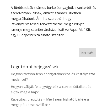
A fürdőszobák számos burkolóanyagból, szaniterből és
szerelvényből állnak, amiket számos üzletben
megtalálhatunk. Ám, ha szeretné, hogy
látványtervezéssel terveztethetné meg fürdőjét,
ismerje meg szaniter áruházunkat! Az Aqua Maf Kft.
egy Budapesten található szaniter...
Legutóbbi bejegyzések
Hogyan tartson fenn energiatakarékos és kristálytiszta
medencét?
Hogyan váltják fel a gyógyteák a cukros üdítőket, és
előzik meg a bajt?
Kapacitás, precizitás – Miért nem bízható bárkire a
mega pótkocsis szállítás?