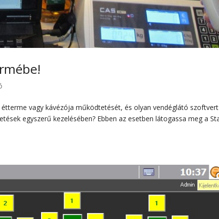
ermébe!
ó
i étterme vagy kávézója működtetését, és olyan vendéglátó szoftvert
fizetések egyszerű kezelésében? Ebben az esetben látogassa meg a St