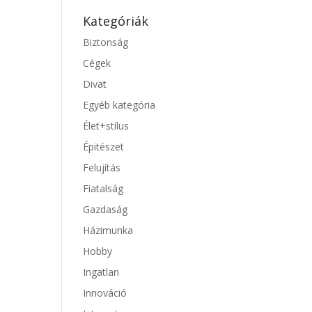
Kategóriák
Biztonság
Cégek
Divat
Egyéb kategória
Élet+stílus
Épitészet
Felujítás
Fiatalság
Gazdaság
Házimunka
Hobby
Ingatlan
Innováció