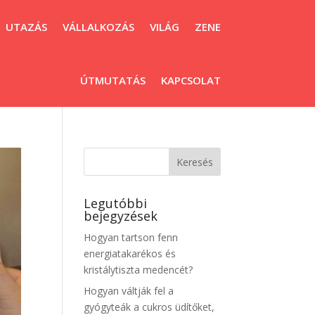
UTAZÁS
VÁLLALKOZÁS
VILÁG
ZENE
ÚTMUTATÁS
KAPCSOLAT
Legutóbbi
bejegyzések
Hogyan tartson fenn
energiatakarékos és
kristálytiszta medencét?
Hogyan váltják fel a
gyógyteák a cukros üdítőket,