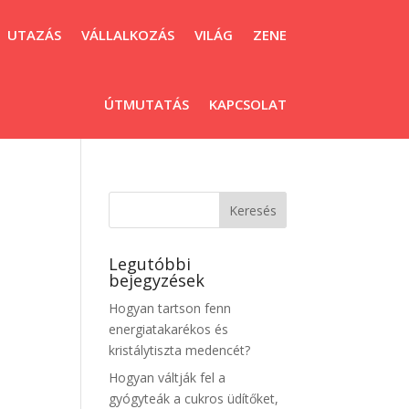
UTAZÁS
VÁLLALKOZÁS
VILÁG
ZENE
ÚTMUTATÁS
KAPCSOLAT
Legutóbbi
bejegyzések
Hogyan tartson fenn
energiatakarékos és
kristálytiszta medencét?
Hogyan váltják fel a
gyógyteák a cukros üdítőket,