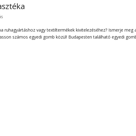
asztéka
ás
na ruhagyártáshoz vagy textiltermékek kivitelezéséhez? Ismerje meg 
gasson számos egyedi gomb közül! Budapesten található egyedi gom