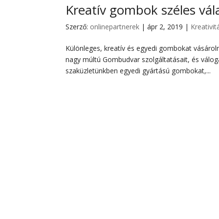
Kreatív gombok széles vál
Szerző:
onlinepartnerek
|
ápr 2, 2019
|
Kreativit
Különleges, kreatív és egyedi gombokat vásárol
nagy múltú Gombudvar szolgáltatásait, és válo
szaküzletünkben egyedi gyártású gombokat,...