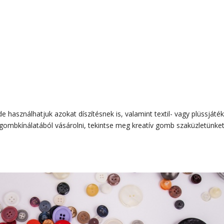
 használhatjuk azokat díszítésnek is, valamint textil- vagy plüssjáté
gombkínálatából vásárolni, tekintse meg kreatív gomb szaküzletünket