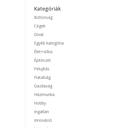
Kategóriák
Biztonság
Cégek
Divat
Egyéb kategória
Élet+stílus
Épitészet
Felujítás
Fiatalság
Gazdaság
Házimunka
Hobby
Ingatlan
Innováció