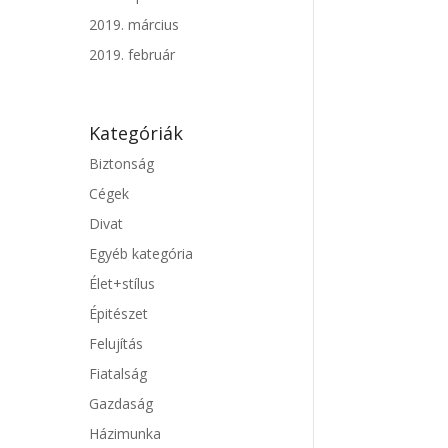
2019. március
2019. február
Kategóriák
Biztonság
Cégek
Divat
Egyéb kategória
Élet+stílus
Épitészet
Felujítás
Fiatalság
Gazdaság
Házimunka