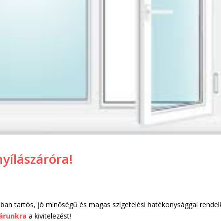
yílászáróra!
óban tartós, jó minőségű és magas szigetelési hatékonysággal rende
árunkra
a kivitelezést!