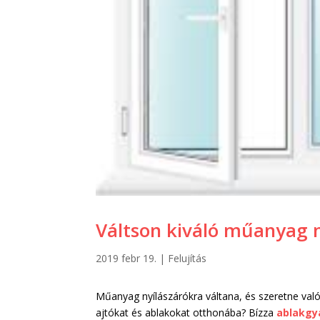
Váltson kiváló műanyag n
2019 febr 19.
|
Felujítás
Műanyag nyílászárókra váltana, és szeretne val
ajtókat és ablakokat otthonába? Bízza
ablakgy