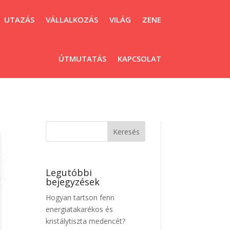
UTAZÁS
VÁLLALKOZÁS
VILÁG
ZENE
ÚTMUTATÁS
KAPCSOLAT
Legutóbbi
bejegyzések
Hogyan tartson fenn
energiatakarékos és
kristálytiszta medencét?