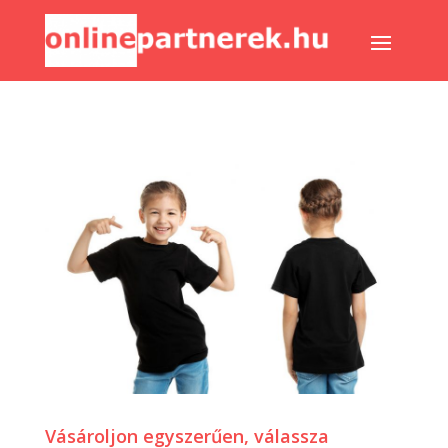
Vásároljon egyszerűen, válassza