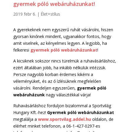
gyermek póló webáruházunkat!
2019 febr 6.
|
Élet+stílus
A gyerekeknek nem egyszerű ruhát vásárolni, hiszen
gyorsan kinőnek mindent, ugyanakkor fontos, hogy
amit viselnek, az kényelmes legyen. A legjobb, ha
felkeresi
gyermek póló webáruházunkat
!
A kicsiknek sokszor nincs türelmük a ruhavásárláshoz,
ezért általában jobb, ha inkább nélkülük intézzük.
Persze nagyobb korban érdemes kikérni a
véleményüket, és az ő ízlésüknek megfelelően
vásárolni. Rendeljen egyszerűen,
gyermek póló
webáruházunk
nagy választékkal várja!
Ruhavásárláshoz forduljon bizalommal a Sportvilág
Hungary Kft.-hez!
Gyermek póló webáruházunkat
megtalálja a
www.sportvilag.addel.hu
oldalon, de
elérhet minket telefonon, a 06-1-427-0297-es