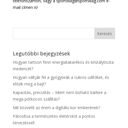
telefonszámon, vagy a sportvilag@sportvilag.com e-
mail címen is!
Legutóbbi bejegyzések
Hogyan tartson fenn energiatakarékos és kristálytiszta
medencét?
Hogyan váltják fel a gyógyteák a cukros üdítőket, és
előzik meg a bajt?
Kapacitás, precizitás – Miért nem bízható bárkire a
mega pótkocsis szállítás?
Mit közvetít az érem a digitális kor emberének?
Párosítsa a természetes életérzést a pontos
tervezéssel!