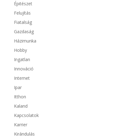
Épitészet
Felujítás
Fiatalság
Gazdaság
Házimunka
Hobby
Ingatlan
Innováció
Internet
Ipar
Itthon
Kaland
Kapcsolatok
Karrier
Kirándulás