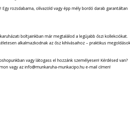
l! Egy rozsdabarna, olívazöld vagy épp mély bordó darab garantáltan
uházati boltjainkban már megtalálod a legújabb őszi kollekciókat.
életesen alkalmazkodnak az ősz kihívásaihoz – praktikus megoldások
shopunkban vagy látogass el hozzánk személyesen! Kérdésed van?
ámon vagy az info@munkaruha-munkacipo.hu e-mail címen!