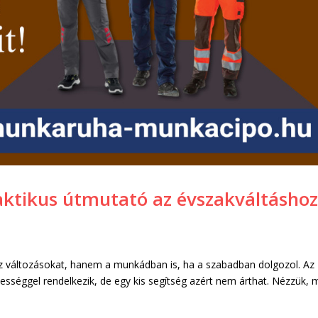
Praktikus útmutató az évszakváltásho
 változásokat, hanem a munkádban is, ha a szabadban dolgozol. Az
sséggel rendelkezik, de egy kis segítség azért nem árthat. Nézzük, m