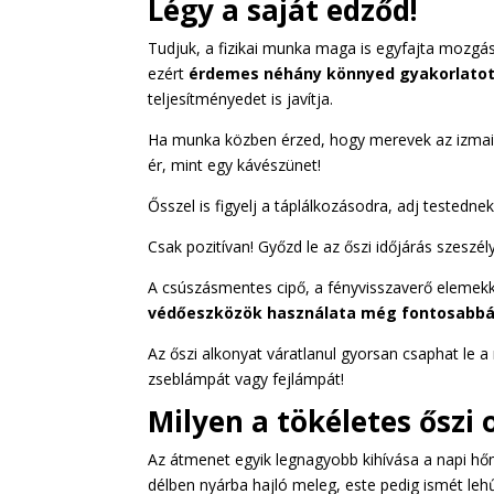
Légy a saját edződ!
Tudjuk, a fizikai munka maga is egyfajta mozg
ezért
érdemes néhány könnyed gyakorlatot
teljesítményedet is javítja.
Ha munka közben érzed, hogy merevek az izmaid, 
ér, mint egy kávészünet!
Ősszel is figyelj a táplálkozásodra, adj testedne
Csak pozitívan! Győzd le az őszi időjárás szeszély
A csúszásmentes cipő, a fényvisszaverő elemekk
védőeszközök használata még fontosabbá
Az őszi alkonyat váratlanul gyorsan csaphat le a
zseblámpát vagy fejlámpát!
Milyen a tökéletes őszi 
Az átmenet egyik legnagyobb kihívása a napi h
délben nyárba hajló meleg, este pedig ismét leh