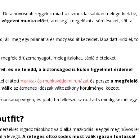
ás. De a hűvösebb reggelek miatt az izmok lassabban melegednek be,
 végezni munka előtt
, ami segít megelőzni a sérüléseket, sőt, a
állj meg egy pillanatra és mozgasd át kezeidet, lábaidat! Hidd el, t
k megfelelő ’üzemanyagot’, meleg italokat, tápláló ételeket!
eit,
és ne feledd, a biztonságod is külön figyelmet érdemel
!
el ellátott
munka- és munkavédelmi ruházat
és persze
a megfelelő
 válik
az átmeneti időszak változékony körülményei között.
 munkanap végén, és jobb, ha felkészülsz rá. Tarts mindig kéznél egy
outfit?
őmérséklet-ingadozásokhoz való alkalmazkodás. Reggel még hűvös le
űl a levegő.
A réteges öltözködés most válik igazán fontossá!