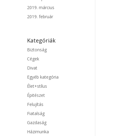
2019. március
2019. február
Kategóriák
Biztonság
Cégek
Divat
Egyéb kategória
Élet+stílus
Épitészet
Felujítás
Fiatalság
Gazdaság
Házimunka