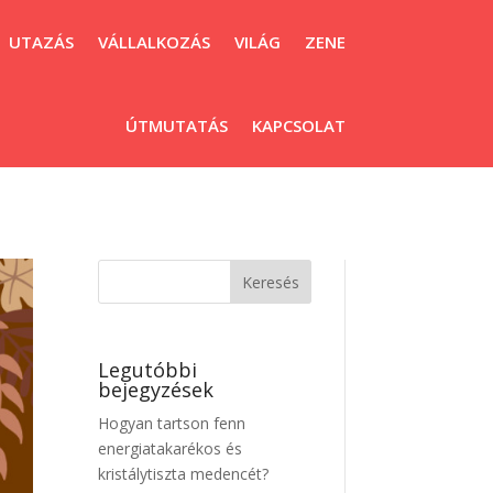
UTAZÁS
VÁLLALKOZÁS
VILÁG
ZENE
ÚTMUTATÁS
KAPCSOLAT
Legutóbbi
bejegyzések
Hogyan tartson fenn
energiatakarékos és
kristálytiszta medencét?