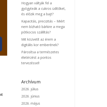
Hogyan váltják fel a
gyógyteák a cukros üdítőket,
és előzik meg a bajt?
Kapacitás, precizitás – Miért
nem bízható bárkire a mega
pótkocsis szállítás?
Mit közvetít az érem a
digitális kor emberének?
Párosítsa a természetes
életérzést a pontos
tervezéssel!
z
Archívum
2026. július
it
2026. június
2026. május