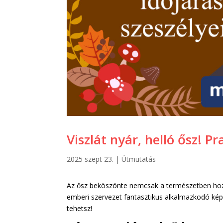
Viszlát nyár, helló ősz! 
2025 szept 23.
|
Útmutatás
Az ősz beköszönte nemcsak a természetben hoz
emberi szervezet fantasztikus alkalmazkodó képe
tehetsz!