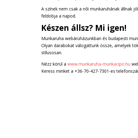
A színek nem csak a női munkaruhának állnak jó
feldobja a napod.
Készen állsz? Mi igen!
Munkaruha webáruházunkban és budapesti munkar
Olyan darabokat válogattunk össze, amelyek tök
stílusosan.
Nézz körül a
www.munkaruha-munkacipo.hu
web
Keress minket a +36-70-427-7301-es telefonsz